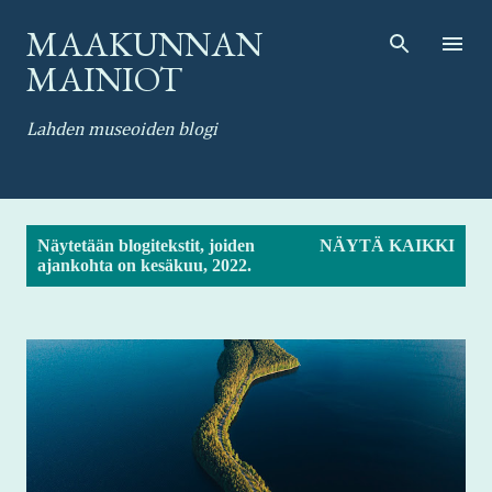
Siirry pääsisältöön
MAAKUNNAN
MAINIOT
Lahden museoiden blogi
T
Näytetään blogitekstit, joiden
NÄYTÄ KAIKKI
e
ajankohta on kesäkuu, 2022.
k
s
t
i
t