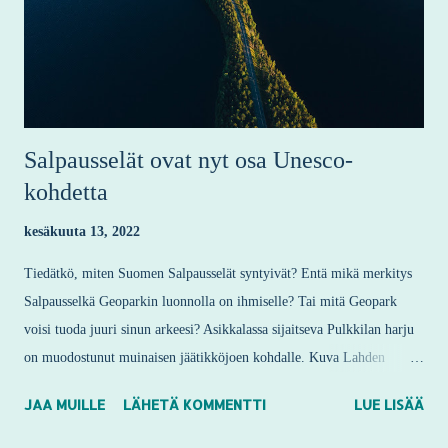
Salpausselät ovat nyt osa Unesco-
kohdetta
kesäkuuta 13, 2022
Tiedätkö, miten Suomen Salpausselät syntyivät? Entä mikä merkitys
Salpausselkä Geoparkin luonnolla on ihmiselle? Tai mitä Geopark
voisi tuoda juuri sinun arkeesi? Asikkalassa sijaitseva Pulkkilan harju
on muodostunut muinaisen jäätikköjoen kohdalle. Kuva Lahden
kaupunki, Hannes Paananen. Salpausselkä Geoparkin tarina
JAA MUILLE
LÄHETÄ KOMMENTTI
LUE LISÄÄ
kietoutuu tiukasti Yhdistyneiden Kansakuntien agendaan, joka tähtää
mahdollisimman monen kestävän kehityksen periaatteen toteutumiseen